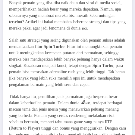
Banyak pemain yang tiba-tiba naik daun dan viral di media sosial,
memperlihatkan hadiah besar yang mereka dapatkan. Namun, apa
sebenarnya yang membuat mereka bisa meraih keberuntungan
tersebut? Artikel ini bakal membahas beberapa strategi dan tips yang
slot
mereka pakai agar jadi fenomena di dunia
.
Salah satu strategi yang sering digunakan oleh pemain sukses adalah
memanfaatkan fitur
Spin Turbo
. Fitur ini memungkinkan pemain
untuk meningkatkan kecepatan putaran dari permainan, sehingga
mereka bisa mendapatkan lebih banyak peluang hanya dalam waktu
singkat. Kesabaran menjadi kunci, tetapi dengan
Spin Turbo
, para
pemain bisa merasakan adrenaline rush yang lebih tinggi. Tak heran
jika banyak yang lebih suka memilih opsi ini untuk mendapatkan
pengalaman bermain yang lebih seru dan cepat.
Tidak hanya itu, pemilihan jenis permainan juga berperan besar
dalam keberhasilan pemain. Dalam dunia
สล็อต
, terdapat berbagai
macam tema dan jenis mesin yang menawarkan peluang menang
yang berbeda. Pemain yang cerdas cenderung melakukan riset
sebelum bermain, mencari tahu mana game yang punya RTP
(Return to Player) tinggi dan bonus yang menggiurkan. Dengan cara
ini, peluang untuk meraih jackpot menjadi lebih besar dibandingkan