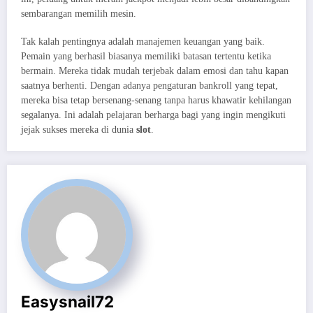
sembarangan memilih mesin.
Tak kalah pentingnya adalah manajemen keuangan yang baik.
Pemain yang berhasil biasanya memiliki batasan tertentu ketika
bermain. Mereka tidak mudah terjebak dalam emosi dan tahu kapan
saatnya berhenti. Dengan adanya pengaturan bankroll yang tepat,
mereka bisa tetap bersenang-senang tanpa harus khawatir kehilangan
segalanya. Ini adalah pelajaran berharga bagi yang ingin mengikuti
jejak sukses mereka di dunia
slot
.
Easysnail72