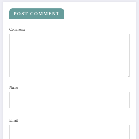
POST COMMENT
Comments
Name
Email