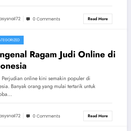
Read More
asysnail72
0 Comments
TEGORIZED
ngenal Ragam Judi Online di
donesia
 Perjudian online kini semakin populer di
esia. Banyak orang yang mulai tertarik untuk
oba…
Read More
asysnail72
0 Comments