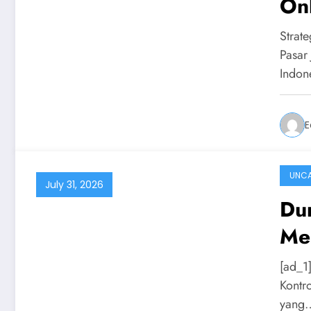
On
Jud
Strat
Pasar 
Indon
E
UNCA
July 31, 2026
Dun
Me
Tar
[ad_1
Kontro
yang