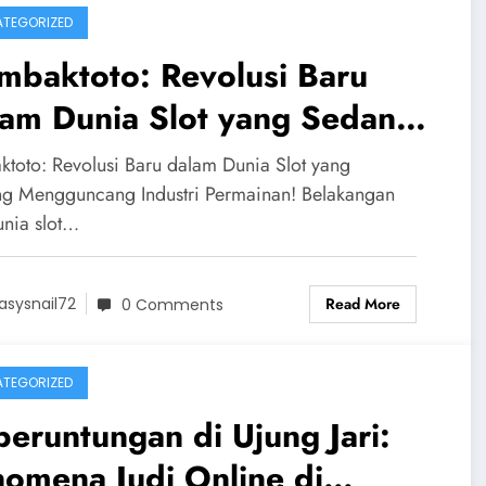
TEGORIZED
mbaktoto: Revolusi Baru
lam Dunia Slot yang Sedang
ngguncang Industri
toto: Revolusi Baru dalam Dunia Slot yang
rmainan!”
g Mengguncang Industri Permainan! Belakangan
unia slot…
Read More
asysnail72
0 Comments
TEGORIZED
eruntungan di Ujung Jari:
omena Judi Online di