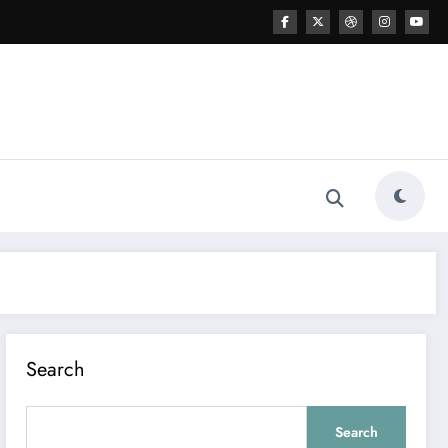
Search
Search