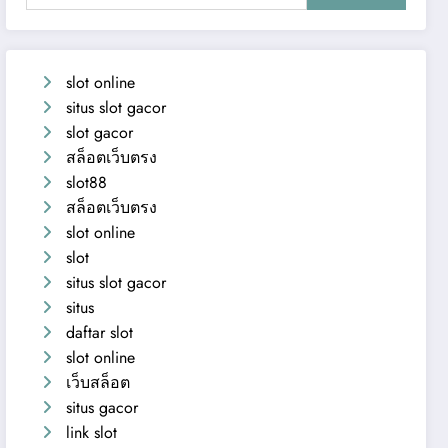
slot online
situs slot gacor
slot gacor
สล็อตเว็บตรง
slot88
สล็อตเว็บตรง
slot online
slot
situs slot gacor
situs
daftar slot
slot online
เว็บสล็อต
situs gacor
link slot