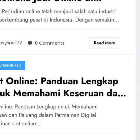
donesia
 Perjudian online telah menjadi salah satu industri
berkembang pesat di Indonesia. Dengan semakin…
Read More
asysnail72
0 Comments
TEGORIZED
ot Online: Panduan Lengkap
tuk Memahami Keseruan dan
luang dalam Permainan
Online: Panduan Lengkap untuk Memahami
ital
uan dan Peluang dalam Permainan Digital
inan slot online…