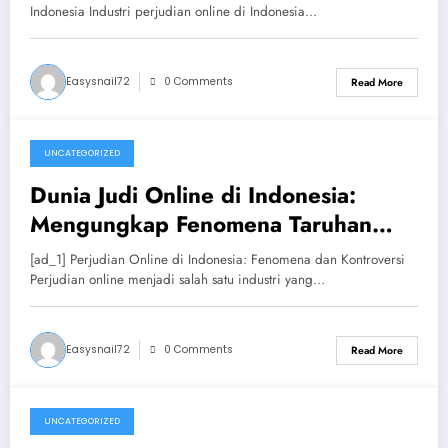
Indonesia Industri perjudian online di Indonesia…
Easysnail72
0 Comments
Read More
UNCATEGORIZED
July 31, 2026
Dunia Judi Online di Indonesia:
Mengungkap Fenomena Taruhan
Secara Virtual
[ad_1] Perjudian Online di Indonesia: Fenomena dan Kontroversi
Perjudian online menjadi salah satu industri yang…
Easysnail72
0 Comments
Read More
UNCATEGORIZED
July 16, 2026