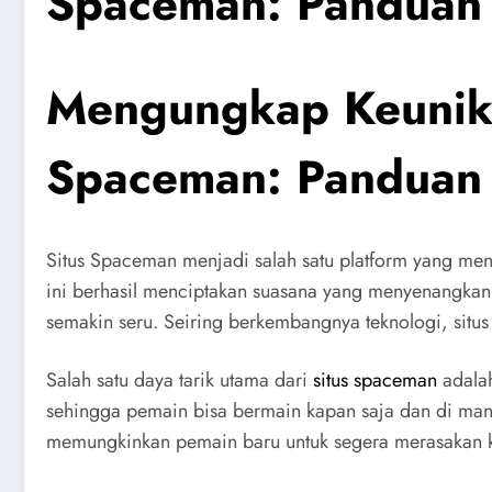
Spaceman: Panduan S
Mengungkap Keunika
Spaceman: Panduan S
Situs Spaceman menjadi salah satu platform yang men
ini berhasil menciptakan suasana yang menyenangk
semakin seru. Seiring berkembangnya teknologi, situ
Salah satu daya tarik utama dari
situs spaceman
adalah
sehingga pemain bisa bermain kapan saja dan di mana
memungkinkan pemain baru untuk segera merasakan k