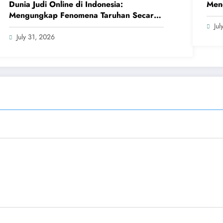
Dunia Judi Online di Indonesia:
Meng
Mengungkap Fenomena Taruhan Secara
Virtual
Jul
July 31, 2026