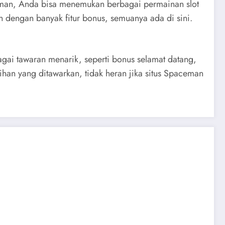
aceman, Anda bisa menemukan berbagai permainan slot
rn dengan banyak fitur bonus, semuanya ada di sini.
gai tawaran menarik, seperti bonus selamat datang,
an yang ditawarkan, tidak heran jika situs Spaceman