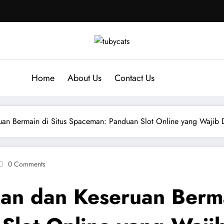
Home
About Us
Contact Us
n Bermain di Situs Spaceman: Panduan Slot Online yang Wajib D
0 Comments
n dan Keseruan Bermai