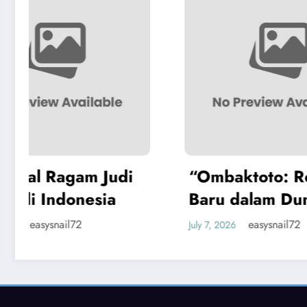
“Ombaktoto: Revolusi
Kebe
Baru dalam Dunia Slot
Ujun
yang Sedang
Judi 
easysnail72
July 7, 2026
July 1, 2
Mengguncang Industri
Indo
Permainan!”