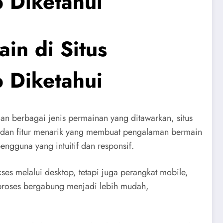
 Diketahui
n di Situs
 Diketahui
an berbagai jenis permainan yang ditawarkan, situs
dan fitur menarik yang membuat pengalaman bermain
ngguna yang intuitif dan responsif.
es melalui desktop, tetapi juga perangkat mobile,
 proses bergabung menjadi lebih mudah,