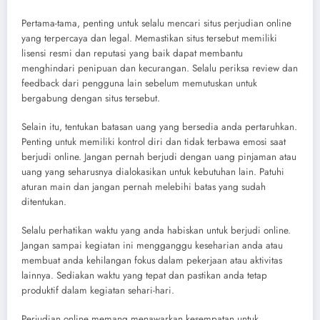
Pertama-tama, penting untuk selalu mencari situs perjudian online
yang terpercaya dan legal. Memastikan situs tersebut memiliki
lisensi resmi dan reputasi yang baik dapat membantu
menghindari penipuan dan kecurangan. Selalu periksa review dan
feedback dari pengguna lain sebelum memutuskan untuk
bergabung dengan situs tersebut.
Selain itu, tentukan batasan uang yang bersedia anda pertaruhkan.
Penting untuk memiliki kontrol diri dan tidak terbawa emosi saat
berjudi online. Jangan pernah berjudi dengan uang pinjaman atau
uang yang seharusnya dialokasikan untuk kebutuhan lain. Patuhi
aturan main dan jangan pernah melebihi batas yang sudah
ditentukan.
Selalu perhatikan waktu yang anda habiskan untuk berjudi online.
Jangan sampai kegiatan ini mengganggu keseharian anda atau
membuat anda kehilangan fokus dalam pekerjaan atau aktivitas
lainnya. Sediakan waktu yang tepat dan pastikan anda tetap
produktif dalam kegiatan sehari-hari.
Perjudian online memang menawarkan kesempatan untuk