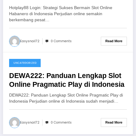
Indonesia
Hotplay88 Login: Strategi Sukses Bermain Slot Online
Habanero di Indonesia Perjudian online semakin
berkembang pesat…
Easysnail72
0 Comments
Read More
UNCATEGORIZED
April 4, 2026
DEWA222: Panduan Lengkap Slot
Online Pragmatic Play di Indonesia
DEWA222: Panduan Lengkap Slot Online Pragmatic Play di
Indonesia Perjudian online di Indonesia sudah menjadi…
Easysnail72
0 Comments
Read More