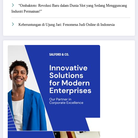
“Ombaktoto: Revolusi Baru dalam Dunia Slot yang Sedang Mengguncang
Industri Permainan!”
Keberuntungan di Ujung Jari: Fenomena Judi Online di Indonesia