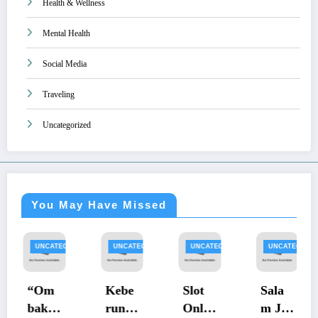
Health & Wellness
Mental Health
Social Media
Traveling
Uncategorized
You May Have Missed
ZED
UNCATEGORIZED
UNCATEGORIZED
UNCATEGORIZED
UNCATEGORIZE
“Om
Kebe
Slot
Sala
bakto
runtu
Onlin
m JP: