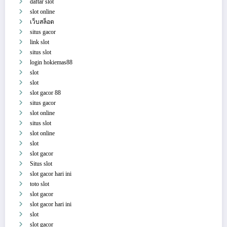
daftar slot
slot online
เว็บสล็อต
situs gacor
link slot
situs slot
login hokiemas88
slot
slot
slot gacor 88
situs gacor
slot online
situs slot
slot online
slot
slot gacor
Situs slot
slot gacor hari ini
toto slot
slot gacor
slot gacor hari ini
slot
slot gacor