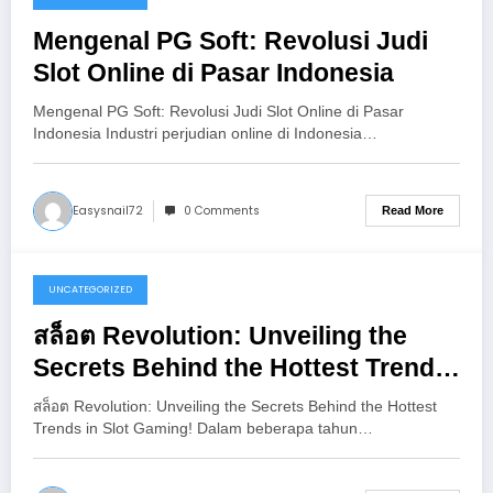
May 6, 2026
Mengenal PG Soft: Revolusi Judi
Slot Online di Pasar Indonesia
Mengenal PG Soft: Revolusi Judi Slot Online di Pasar
Indonesia Industri perjudian online di Indonesia…
Easysnail72
0 Comments
Read More
UNCATEGORIZED
May 5, 2026
สล็อต Revolution: Unveiling the
Secrets Behind the Hottest Trends
in Slot Gaming!
สล็อต Revolution: Unveiling the Secrets Behind the Hottest
Trends in Slot Gaming! Dalam beberapa tahun…